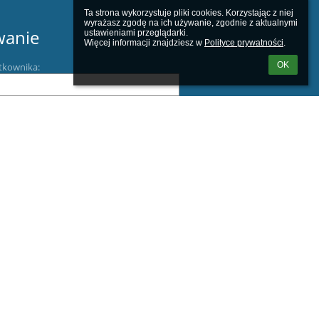
Ta strona wykorzystuje pliki cookies. Korzystając z niej 
wyrażasz zgodę na ich używanie, zgodnie z aktualnymi 
wanie
ustawieniami przeglądarki.

Więcej informacji znajdziesz w 
Polityce prywatności
.
OK
tkownika:
m loginu lub hasła