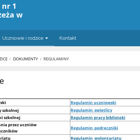
 nr 1
zeża w
Uczniowie i rodzice
Kontakt
ZICE
/
DOKUMENTY
/
REGULAMINY
e
ski
Regulamin uczniowski
Regulamin_swietlicy
 szkolnej
ki szkolnej
Regulamin pracy biblioteki
nia przez uczniów
Regulamin_podreczniki
ęczników
riatu
Regulamin_wolontariatu