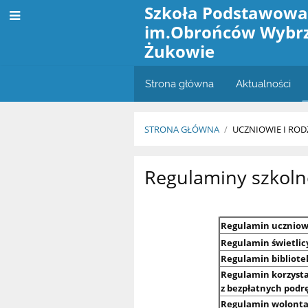
Szkoła Podstawowa
im.Obrońców Wybr
Żukowie
Strona główna
Aktualności
STRONA GŁÓWNA
/
UCZNIOWIE I ROD
Regulaminy
Regulaminy szkoln
Regulamin uczniow
Regulamin świetlicy
Regulamin bibliote
Regulamin korzysta
z bezpłatnych podr
Regulamin wolonta