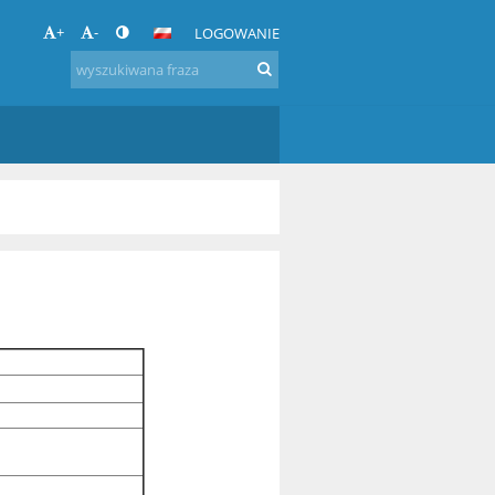
+
-
LOGOWANIE