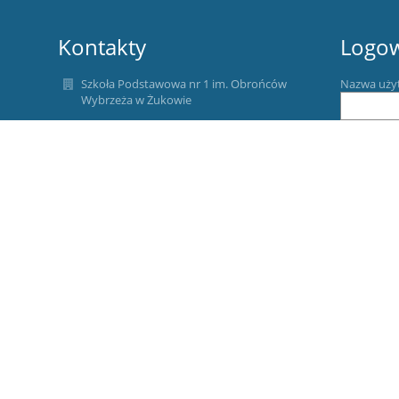
Kontakty
Logo
Szkoła Podstawowa nr 1 im. Obrońców
Nazwa uży
Wybrzeża w Żukowie
spzukowo@gmail.com
Hasło:
(+48) 58 681 87 62, 58 681 85 34,
Tel. filia (58) 681 82 02,
Tel. komórkowy 503 751 197
83-330 Żukowo
ul. Gdyńska 7
Zapomniałe
Filia ul. Gdańska 66
Poland