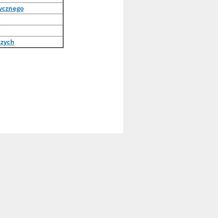
ycznego
czych