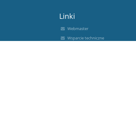
Linki
Webmaster
Wsparcie techniczne
Deklaracja dostępności
Informacje prawne
Polityka prywatności
Metryczka
Mapa strony
O nas
Kontakt
Aktualności