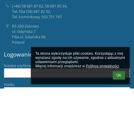
(+48) 58 681 87 62, 58 681 85 34,
Tel. filia (58) 681 82 02,
Tel. komórkowy 503 751 197
83-330 Żukowo
ul. Gdyńska 7
Filia ul. Gdańska 66
Poland
Logowanie
Ta strona wykorzystuje pliki cookies. Korzystając z niej 
wyrażasz zgodę na ich używanie, zgodnie z aktualnymi 
ustawieniami przeglądarki.

Nazwa użytkownika:
Więcej informacji znajdziesz w 
Polityce prywatności
.
OK
Hasło:
Zapomniałem loginu lub hasła