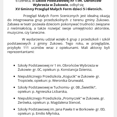
6 czerwca, w
Szkole Podstawowej nr 1 im. Obrońców
Wybrzeża w Żukowie
, odbył się
XV Gminny Przegląd Małych Form dzieci 5 i 6letnich.
Przegląd Małych Form Scenicznych jest idealną okazją
do integrowania grup przedszkolnych z terenu gminy Żukowo.
Zabawa w teatr pozwala dzieciom pokonywać trudności związane
z nieśmiałością, a także rozwijać swoje umiejętności aktorskie,
muzyczne, czy taneczne.
W wydarzeniu udział wzięło 6 grup z przedszkoli i szkół
podstawowych z gminy Żukowo. Tego roku, w przeglądzie,
przybyło 111 uczniów wraz z opiekunami. Mali aktorzy byli
reprezentantami:
Szkoły Podstawowej nr 1 im. Obrońców Wybrzeża w
Żukowie- gr. 0C, opiekun: p. Konstancja Dzienisz,
Niepublicznego Przedszkola „Kogucik” w Żukowie- gr.
Tropiciele, opiekun: p. Weronika Grunwald,
Szkoły Podstawowej w Tuchomiu- gr. 0B „Świetliki”,
opiekun: p. Agnieszka Licbarska,
Niepublicznego Przedszkola „Promyczek” w Żukowie, gr.
Zerówka, opiekun: p. Magdalena Stencel,
Szkoły Podstawowej im. Jana Pawła II w Borkowie- gr. 0D,
opiekun: p. Emilio Młyńska,