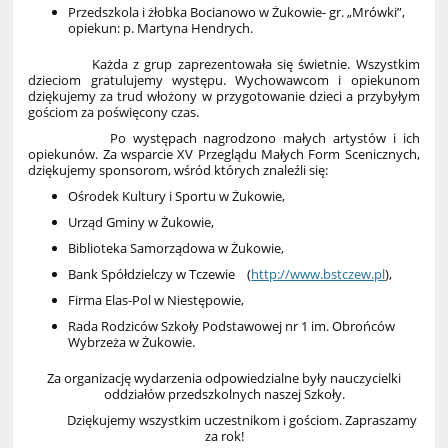
Przedszkola i żłobka Bocianowo w Żukowie- gr. „Mrówki”,
opiekun: p. Martyna Hendrych.
Każda z grup zaprezentowała się świetnie. Wszystkim
dzieciom gratulujemy występu. Wychowawcom i opiekunom
dziękujemy za trud włożony w przygotowanie dzieci a przybyłym
gościom za poświęcony czas.
Po występach nagrodzono małych artystów i ich
opiekunów. Za wsparcie XV Przeglądu Małych Form Scenicznych,
dziękujemy sponsorom, wśród których znaleźli się:
Ośrodek Kultury i Sportu w Żukowie,
Urząd Gminy w Żukowie,
Biblioteka Samorządowa w Żukowie,
Bank Spółdzielczy w Tczewie (
http://www.bstczew.pl
),
Firma Elas-Pol w Niestępowie,
Rada Rodziców Szkoły Podstawowej nr 1 im. Obrońców
Wybrzeża w Żukowie.
Za organizację wydarzenia odpowiedzialne były nauczycielki
oddziałów przedszkolnych naszej Szkoły.
Dziękujemy wszystkim uczestnikom i gościom. Zapraszamy
za rok!