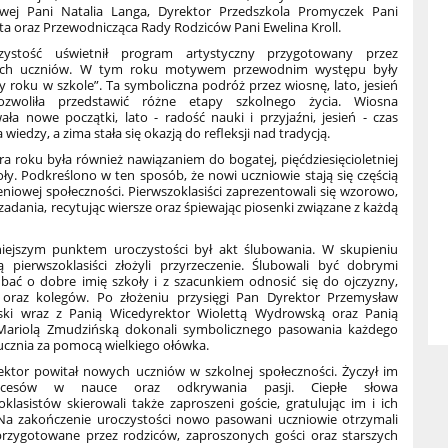
ej Pani Natalia Langa, Dyrektor Przedszkola Promyczek Pani
ta oraz Przewodnicząca Rady Rodziców Pani Ewelina Kroll.
ość uświetnił program artystyczny przygotowany przez
ych uczniów. W tym roku motywem przewodnim występu były
y roku w szkole”. Ta symboliczna podróż przez wiosnę, lato, jesień
zwoliła przedstawić różne etapy szkolnego życia. Wiosna
ła nowe początki, lato - radość nauki i przyjaźni, jesień - czas
wiedzy, a zima stała się okazją do refleksji nad tradycją.
 roku była również nawiązaniem do bogatej, pięćdziesięcioletniej
koły. Podkreślono w ten sposób, że nowi uczniowie stają się częścią
niowej społeczności. Pierwszoklasiści zaprezentowali się wzorowo,
adania, recytując wiersze oraz śpiewając piosenki związane z każdą
jszym punktem uroczystości był akt ślubowania. W skupieniu
 pierwszoklasiści złożyli przyrzeczenie. Ślubowali być dobrymi
dbać o dobre imię szkoły i z szacunkiem odnosić się do ojczyzny,
i oraz kolegów. Po złożeniu przysięgi Pan Dyrektor Przemysław
ki wraz z Panią Wicedyrektor Wiolettą Wydrowską oraz Panią
Mariolą Zmudzińską dokonali symbolicznego pasowania każdego
ucznia za pomocą wielkiego ołówka.
or powitał nowych uczniów w szkolnej społeczności. Życzył im
kcesów w nauce oraz odkrywania pasji. Ciepłe słowa
klasistów skierowali także zaproszeni goście, gratulując im i ich
Na zakończenie uroczystości nowo pasowani uczniowie otrzymali
rzygotowane przez rodziców, zaproszonych gości oraz starszych