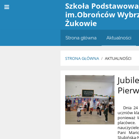
Szkoła Podstawowa
im.Obrońców Wybr
Żukowie
Strona główna
Aktualności
STRONA GŁÓWNA
/
AKTUALNOŚCI
Aktualności
Jubil
Pier
Dnia 24 pa
uczniów kl
ponieważ ł
placówce. 
nauczyciel
Pani Mari
Stubińska