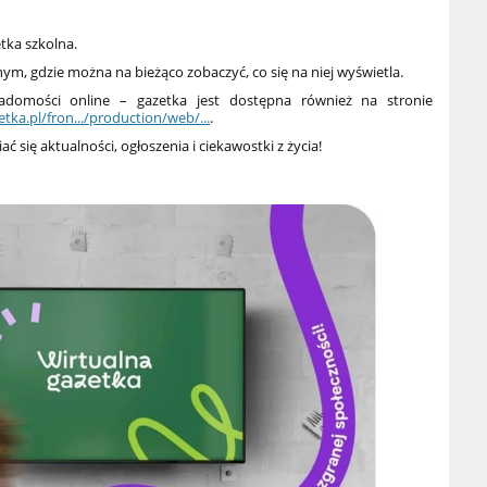
etka szkolna.
nym, gdzie można na bieżąco zobaczyć, co się na niej wyświetla.
iadomości online – gazetka jest dostępna również na stronie
tka.pl/fron.../production/web/...
.
ć się aktualności, ogłoszenia i ciekawostki z życia!