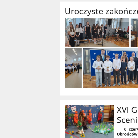
Uroczyste zakończ
XVI 
Scen
6 czerw
Obrońców