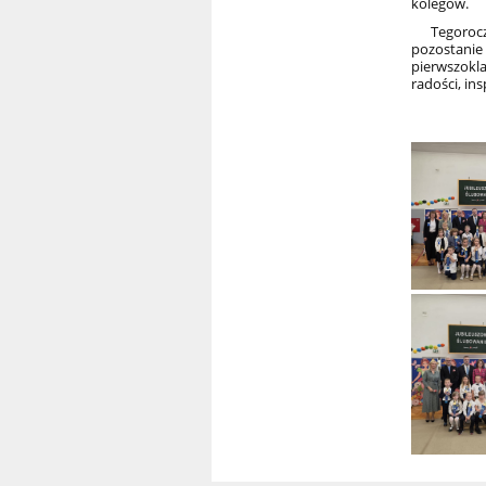
kolegów.
Tegoroczne
pozostan
pierwszokl
radości, in