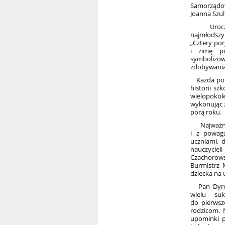
Samorządow
Joanna Szul
Uroczyst
najmłodsz
„Cztery por
i zimę po
symbolizowa
zdobywania 
Każda pora
historii sz
wielopokole
wykonując z
porą roku.
Najważnie
i z powagą
uczniami, 
nauczyciel
Czachorows
Burmistrz 
dziecka na 
Pan Dyrekt
wielu su
do pierwszo
rodzicom. 
upominki p