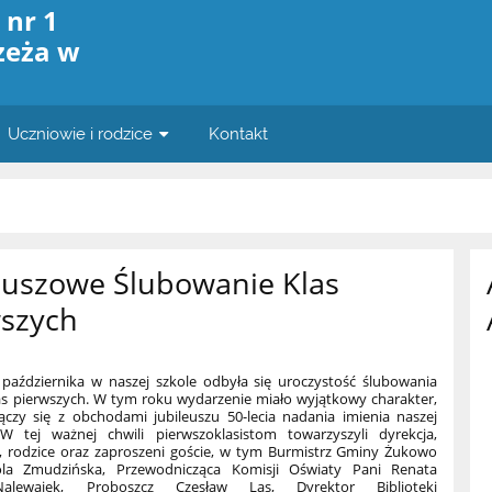
 nr 1
zeża w
Uczniowie i rodzice
Kontakt
euszowe Ślubowanie Klas
wszych
ździernika w naszej szkole odbyła się uroczystość ślubowania
as pierwszych. W tym roku wydarzenie miało wyjątkowy charakter,
ączy się z obchodami jubileuszu 50-lecia nadania imienia naszej
W tej ważnej chwili pierwszoklasistom towarzyszyli dyrekcja,
e, rodzice oraz zaproszeni goście, w tym Burmistrz Gminy Żukowo
ola Zmudzińska, Przewodnicząca Komisji Oświaty Pani Renata
-Nalewajek, Proboszcz Czesław Las, Dyrektor Biblioteki