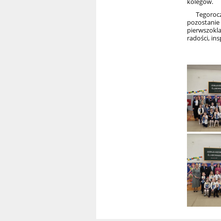
kolegów.
Tegoroczne
pozostan
pierwszokl
radości, in