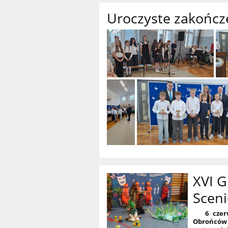
Uroczyste zakończ
XVI 
Scen
6 czerw
Obrońców