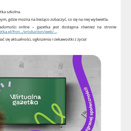
etka szkolna.
nym, gdzie można na bieżąco zobaczyć, co się na niej wyświetla.
iadomości online – gazetka jest dostępna również na stronie
tka.pl/fron.../production/web/...
.
ć się aktualności, ogłoszenia i ciekawostki z życia!