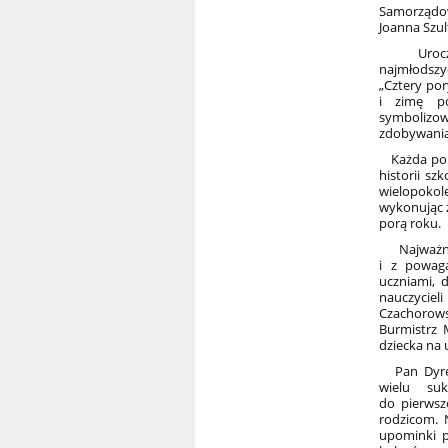
Samorządow
Joanna Szul
Uroczyst
najmłodsz
„Cztery por
i zimę po
symbolizowa
zdobywania 
Każda pora
historii sz
wielopokole
wykonując z
porą roku.
Najważnie
i z powagą
uczniami, 
nauczyciel
Czachorows
Burmistrz 
dziecka na 
Pan Dyrekt
wielu su
do pierwszo
rodzicom. 
upominki p