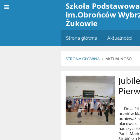
Szkoła Podstawowa
im.Obrońców Wybr
Żukowie
Strona główna
Aktualności
STRONA GŁÓWNA
/
AKTUALNOŚCI
Aktualności
Jubil
Pier
Dnia 24 pa
uczniów kl
ponieważ ł
placówce. 
nauczyciel
Pani Mari
Stubińska