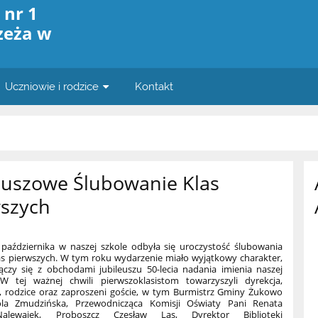
 nr 1
zeża w
Uczniowie i rodzice
Kontakt
euszowe Ślubowanie Klas
wszych
ździernika w naszej szkole odbyła się uroczystość ślubowania
as pierwszych. W tym roku wydarzenie miało wyjątkowy charakter,
ączy się z obchodami jubileuszu 50-lecia nadania imienia naszej
W tej ważnej chwili pierwszoklasistom towarzyszyli dyrekcja,
e, rodzice oraz zaproszeni goście, w tym Burmistrz Gminy Żukowo
ola Zmudzińska, Przewodnicząca Komisji Oświaty Pani Renata
-Nalewajek, Proboszcz Czesław Las, Dyrektor Biblioteki