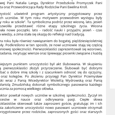
ej Pani Natalia Langa, Dyrektor Przedszkola Promyczek Pani
ta oraz Przewodnicząca Rady Rodziców Pani Ewelina Kroll.
ość uświetnił program artystyczny przygotowany przez
ych uczniów. W tym roku motywem przewodnim występu były
y roku w szkole”. Ta symboliczna podróż przez wiosnę, lato, jesień
zwoliła przedstawić różne etapy szkolnego życia. Wiosna
ła nowe początki, lato - radość nauki i przyjaźni, jesień - czas
wiedzy, a zima stała się okazją do refleksji nad tradycją.
 roku była również nawiązaniem do bogatej, pięćdziesięcioletniej
koły. Podkreślono w ten sposób, że nowi uczniowie stają się częścią
niowej społeczności. Pierwszoklasiści zaprezentowali się wzorowo,
adania, recytując wiersze oraz śpiewając piosenki związane z każdą
jszym punktem uroczystości był akt ślubowania. W skupieniu
 pierwszoklasiści złożyli przyrzeczenie. Ślubowali być dobrymi
dbać o dobre imię szkoły i z szacunkiem odnosić się do ojczyzny,
i oraz kolegów. Po złożeniu przysięgi Pan Dyrektor Przemysław
ki wraz z Panią Wicedyrektor Wiolettą Wydrowską oraz Panią
Mariolą Zmudzińską dokonali symbolicznego pasowania każdego
ucznia za pomocą wielkiego ołówka.
or powitał nowych uczniów w szkolnej społeczności. Życzył im
kcesów w nauce oraz odkrywania pasji. Ciepłe słowa
klasistów skierowali także zaproszeni goście, gratulując im i ich
Na zakończenie uroczystości nowo pasowani uczniowie otrzymali
rzygotowane przez rodziców, zaproszonych gości oraz starszych