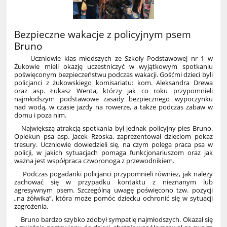
Bezpieczne wakacje z policyjnym psem
Bruno
Uczniowie klas młodszych ze Szkoły Podstawowej nr 1 w
Żukowie mieli okazję uczestniczyć w wyjątkowym spotkaniu
poświęconym bezpieczeństwu podczas wakacji. Gośćmi dzieci byli
policjanci z żukowskiego komisariatu: kom. Aleksandra Drewa
oraz asp. Łukasz Wenta, którzy jak co roku przypomnieli
najmłodszym podstawowe zasady bezpiecznego wypoczynku
nad wodą, w czasie jazdy na rowerze, a także podczas zabaw w
domu i poza nim.
Największą atrakcją spotkania był jednak policyjny pies Bruno.
Opiekun psa asp. Jacek Rzoska, zaprezentował dzieciom pokaz
tresury. Uczniowie dowiedzieli się, na czym polega praca psa w
policji, w jakich sytuacjach pomaga funkcjonariuszom oraz jak
ważna jest współpraca czworonoga z przewodnikiem.
Podczas pogadanki policjanci przypomnieli również, jak należy
zachować się w przypadku kontaktu z nieznanym lub
agresywnym psem. Szczególną uwagę poświęcono tzw. pozycji
„na żółwika”, która może pomóc dziecku ochronić się w sytuacji
zagrożenia.
Bruno bardzo szybko zdobył sympatię najmłodszych. Okazał się