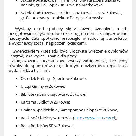
Baninie, gr. 0a – opiekun : Ewelina Markowska
Szkoła Podstawowa nr 2 im. Jana Heweliusza w Żukowie,
gr. 0d odkrywcy – opiekun: Patrycja Kurowska
Występy dzieci spotkały się z dużym uznaniem, a ich
przygotowanie było możliwe dzięki ogromnemu zaangażowaniu
nauczycieli. Całe spotkanie przebiegło w radosnej atmosferze,
a wykonawcy zostali nagrodzeni oklaskami.
Zwieńczeniem Przeglądu było uroczyste wręczenie dyplomów
i nagród, jako wyraz uznania dla pracy
i zaangażowania uczestników. Wyrazy wdzięczności, kierujemy
również do sponsorów, dzięki którym możliwa była organizacja
wydarzenia, a byli nimi:
Ośrodek Kultury i Sportu w Żukowie;
Urząd Gminy w Żukowie;
Biblioteka Samorządowa w Żukowie;
Karczma „Sidło” w Żukowie;
Gminna Spółdzielnia „Samopomoc Chłopska” Żukowo;
Bank Spółdzielczy w Tczewie (
http://www.bstczew.pl
);
Rada Rodziców SP w Żukowie.