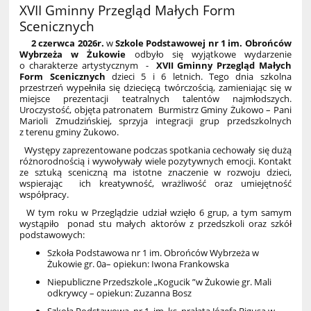
XVII Gminny Przegląd Małych Form
Scenicznych
2 czerwca 2026r.
w
Szkole Podstawowej nr 1 im. Obrońców
Wybrzeża w Żukowie
odbyło się wyjątkowe wydarzenie
o charakterze artystycznym -
XVII Gminny Przegląd Małych
Form Scenicznych
dzieci 5 i 6 letnich. Tego dnia szkolna
przestrzeń wypełniła się dziecięcą twórczością, zamieniając się w
miejsce prezentacji teatralnych talentów najmłodszych.
Uroczystość, objęta patronatem Burmistrz Gminy Żukowo – Pani
Marioli Zmudzińskiej, sprzyja integracji grup przedszkolnych
z terenu gminy Żukowo.
Występy zaprezentowane podczas spotkania cechowały się dużą
różnorodnością i wywoływały wiele pozytywnych emocji. Kontakt
ze sztuką sceniczną ma istotne znaczenie w rozwoju dzieci,
wspierając ich kreatywność, wrażliwość oraz umiejętność
współpracy.
W tym roku w Przeglądzie udział wzięło 6 grup, a tym samym
wystąpiło ponad stu małych aktorów z przedszkoli oraz szkół
podstawowych:
Szkoła Podstawowa nr 1 im. Obrońców Wybrzeża w
Żukowie gr. 0a– opiekun: Iwona Frankowska
Niepubliczne Przedszkole „Kogucik ”w Żukowie gr. Mali
odkrywcy – opiekun: Zuzanna Bosz
Szkoła Podstawowa nr 1 im. ks. prałata Józefa Bigusa w