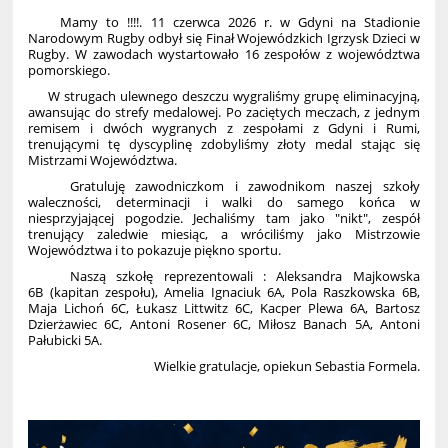
Mamy to !!!!. 11 czerwca 2026 r. w Gdyni na Stadionie
Narodowym Rugby odbył się Finał Wojewódzkich Igrzysk Dzieci w
Rugby. W zawodach wystartowało 16 zespołów z województwa
pomorskiego.
W strugach ulewnego deszczu wygraliśmy grupę eliminacyjną,
awansując do strefy medalowej. Po zaciętych meczach, z jednym
remisem i dwóch wygranych z zespołami z Gdyni i Rumi,
trenującymi tę dyscyplinę zdobyliśmy złoty medal stając się
Mistrzami Województwa.
Gratuluję zawodniczkom i zawodnikom naszej szkoły
waleczności, determinacji i walki do samego końca w
niesprzyjającej pogodzie. Jechaliśmy tam jako "nikt", zespół
trenujący zaledwie miesiąc, a wróciliśmy jako Mistrzowie
Województwa i to pokazuje piękno sportu.
Naszą szkołę reprezentowali : Aleksandra Majkowska
6B (kapitan zespołu), Amelia Ignaciuk 6A, Pola Raszkowska 6B,
Maja Lichoń 6C, Łukasz Littwitz 6C, Kacper Plewa 6A, Bartosz
Dzierżawiec 6C, Antoni Rosener 6C, Miłosz Banach 5A, Antoni
Pałubicki 5A.
Wielkie gratulacje, opiekun Sebastia Formela.