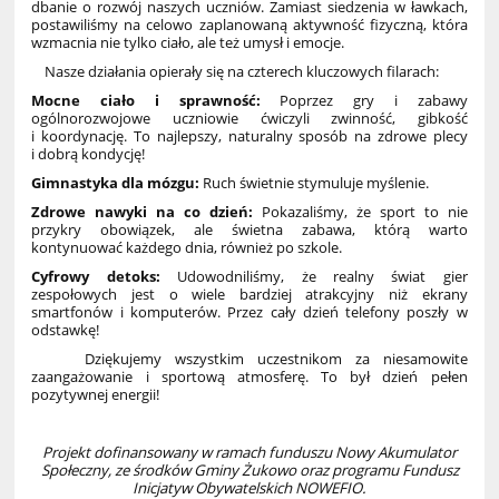
dbanie o rozwój naszych uczniów. Zamiast siedzenia w ławkach,
postawiliśmy na celowo zaplanowaną aktywność fizyczną, która
wzmacnia nie tylko ciało, ale też umysł i emocje.
Nasze działania opierały się na czterech kluczowych filarach:
Mocne ciało i sprawność:
Poprzez gry i zabawy
ogólnorozwojowe uczniowie ćwiczyli zwinność, gibkość
i koordynację. To najlepszy, naturalny sposób na zdrowe plecy
i dobrą kondycję!
Gimnastyka dla mózgu:
Ruch świetnie stymuluje myślenie.
Zdrowe nawyki na co dzień:
Pokazaliśmy, że sport to nie
przykry obowiązek, ale świetna zabawa, którą warto
kontynuować każdego dnia, również po szkole.
Cyfrowy detoks:
Udowodniliśmy, że realny świat gier
zespołowych jest o wiele bardziej atrakcyjny niż ekrany
smartfonów i komputerów. Przez cały dzień telefony poszły w
odstawkę!
Dziękujemy wszystkim uczestnikom za niesamowite
zaangażowanie i sportową atmosferę. To był dzień pełen
pozytywnej energii!
Projekt dofinansowany w ramach funduszu Nowy Akumulator
Społeczny, ze środków Gminy Żukowo oraz programu Fundusz
Inicjatyw Obywatelskich NOWEFIO.